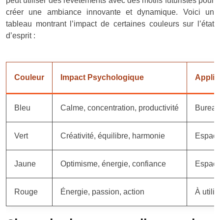
peut utiliser des revêtements avec des motifs futuristes pour
créer une ambiance innovante et dynamique. Voici un
tableau montrant l’impact de certaines couleurs sur l’état
d’esprit :
Couleur
Impact Psychologique
Appli
Bleu
Calme, concentration, productivité
Bureau
Vert
Créativité, équilibre, harmonie
Espace
Jaune
Optimisme, énergie, confiance
Espaces
Rouge
Énergie, passion, action
À utili