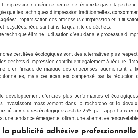
:
L’impression numérique permet de réduire le gaspillage d’enc
gie que les techniques d’impression traditionnelles, consomma
usagées:
L’optimisation des processus d’impression et l’utilisati
 recyclées, réduisant ainsi la quantité de déchets.
te technique élimine l’utilisation d’eau dans le processus d’im
cres certifiées écologiques sont des alternatives plus respec
es déchets d’impression contribuent également à réduire l’impa
méliorer l’image de marque des entreprises, augmentant la f
itionnelles, mais cet écart est compensé par la réduction d
e développement d’encres plus performantes et écologiques,
res investissent massivement dans la recherche et le déve
ne lié aux encres écologiques est de 25% par rapport aux encre
est une tendance émergente, offrant une alternative renouvelabl
 la publicité adhésive professionnelle