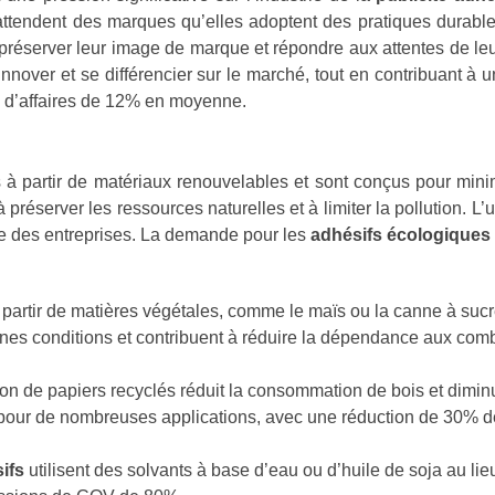
 attendent des marques qu’elles adoptent des pratiques durables
t préserver leur image de marque et répondre aux attentes de le
nover et se différencier sur le marché, tout en contribuant à u
e d’affaires de 12% en moyenne.
 à partir de matériaux renouvelables et sont conçus pour mini
 à préserver les ressources naturelles et à limiter la pollution.
ue des entreprises. La demande pour les
adhésifs écologiques
partir de matières végétales, comme le maïs ou la canne à sucre
taines conditions et contribuent à réduire la dépendance aux com
ation de papiers recyclés réduit la consommation de bois et dim
pour de nombreuses applications, avec une réduction de 30% de
sifs
utilisent des solvants à base d’eau ou d’huile de soja au lie