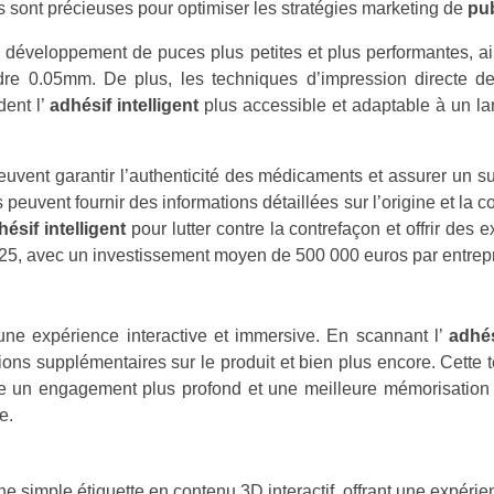
sont précieuses pour optimiser les stratégies marketing de
pub
développement de puces plus petites et plus performantes, ain
dre 0.05mm. De plus, les techniques d’impression directe de
dent l’
adhésif intelligent
plus accessible et adaptable à un la
euvent garantir l’authenticité des médicaments et assurer un sui
 ils peuvent fournir des informations détaillées sur l’origine et l
hésif intelligent
pour lutter contre la contrefaçon et offrir des
 2025, avec un investissement moyen de 500 000 euros par entrepr
une expérience interactive et immersive. En scannant l’
adhé
ons supplémentaires sur le produit et bien plus encore. Cette t
ise un engagement plus profond et une meilleure mémorisation
e.
e simple étiquette en contenu 3D interactif, offrant une expéri