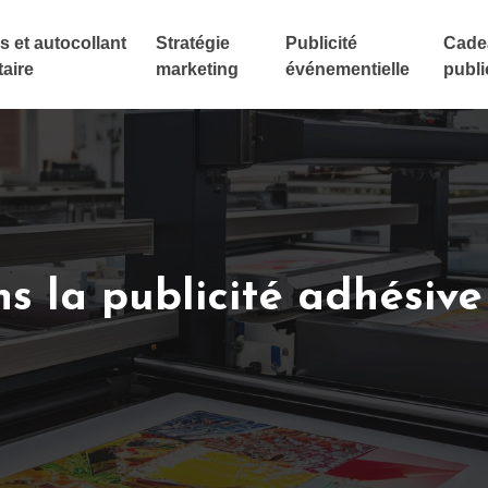
s et autocollant
Stratégie
Publicité
Cadea
taire
marketing
événementielle
publi
 la publicité adhésive