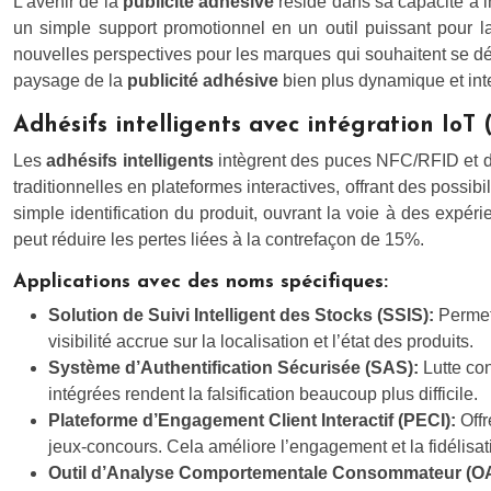
L’avenir de la
publicité adhésive
réside dans sa capacité à i
un simple support promotionnel en un outil puissant pour l
nouvelles perspectives pour les marques qui souhaitent se dém
paysage de la
publicité adhésive
bien plus dynamique et inter
Adhésifs intelligents avec intégration IoT 
Les
adhésifs intelligents
intègrent des puces NFC/RFID et des
traditionnelles en plateformes interactives, offrant des possibi
simple identification du produit, ouvrant la voie à des expér
peut réduire les pertes liées à la contrefaçon de 15%.
Applications avec des noms spécifiques:
Solution de Suivi Intelligent des Stocks (SSIS):
Permet 
visibilité accrue sur la localisation et l’état des produits.
Système d’Authentification Sécurisée (SAS):
Lutte co
intégrées rendent la falsification beaucoup plus difficile.
Plateforme d’Engagement Client Interactif (PECI):
Off
jeux-concours. Cela améliore l’engagement et la fidélisati
Outil d’Analyse Comportementale Consommateur (