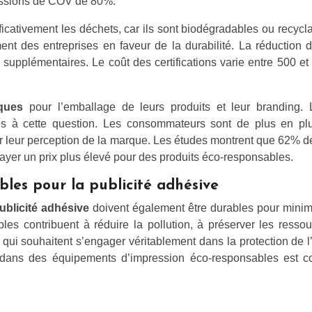
émissions de COV de 80%.
ficativement les déchets, car ils sont biodégradables ou recycla
nt des entreprises en faveur de la durabilité. La réduction d
pplémentaires. Le coût des certifications varie entre 500 et 50
iques
pour l’emballage de leurs produits et leur branding.
les à cette question. Les consommateurs sont de plus en plu
sur leur perception de la marque. Les études montrent que 62% 
payer un prix plus élevé pour des produits éco-responsables.
bles pour la publicité adhésive
ublicité adhésive
doivent également être durables pour minimi
bles contribuent à réduire la pollution, à préserver les resso
ses qui souhaitent s’engager véritablement dans la protection d
al dans des équipements d’impression éco-responsables est